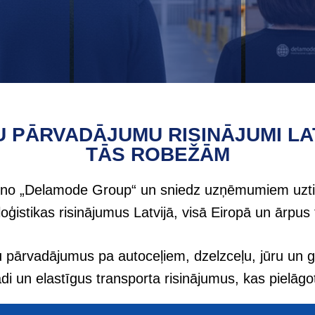
U PĀRVADĀJUMU RISINĀJUMI LA
TĀS ROBEŽĀM
a no „Delamode Group“ un sniedz uzņēmumiem uzt
loģistikas risinājumus Latvijā, visā Eiropā un ārpus 
pārvadājumus pa autoceļiem, dzelzceļu, jūru un ga
di un elastīgus transporta risinājumus, kas pielāgot