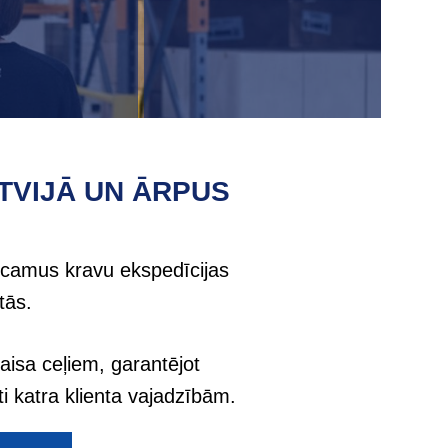
TVIJĀ UN ĀRPUS
icamus kravu ekspedīcijas
tās.
isa ceļiem, garantējot
i katra klienta vajadzībām.