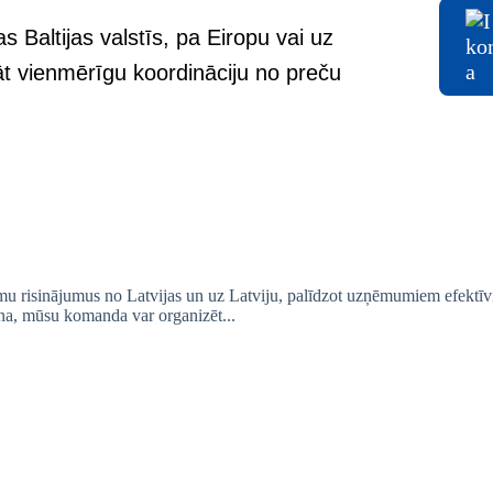
s Baltijas valstīs, pa Eiropu vai uz
t vienmērīgu koordināciju no preču
risinājumus no Latvijas un uz Latviju, palīdzot uzņēmumiem efektīvi p
īna, mūsu komanda var organizēt...