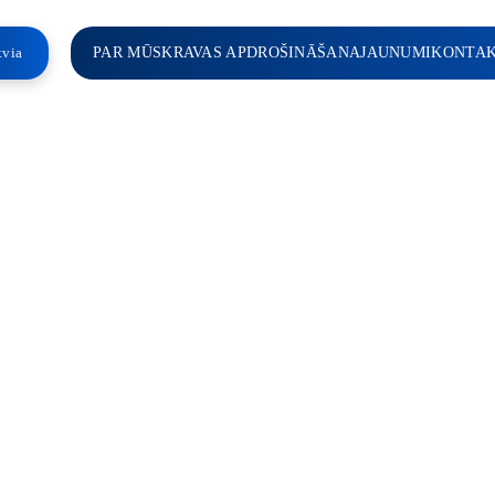
tvia
PAR MŪS
KRAVAS APDROŠINĀŠANA
JAUNUMI
KONTAK
jumi
Transporta maršruti
Loģistikas 
KIE KRAVU PĀR
s kravas visā pasaulē.