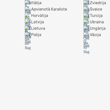
Itālija
Zviedrija
Apvienotā Karaliste
Šveice
Horvātija
Turcija
Latvija
Ukraina
Lietuva
Ungārija
Polija
Vācija