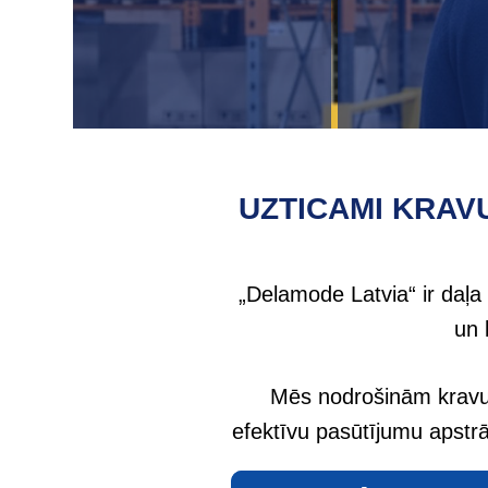
UZTICAMI KRAV
„Delamode Latvia“ ir daļ
un 
Mēs nodrošinām kravu 
efektīvu pasūtījumu apstrā