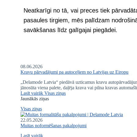
Neatkarīgi no tā, vai preces tiek pārvadāta
pasaules tirgiem, mēs palīdzam nodrošinā
savākšanas līdz galīgajai piegādei.
08.06.2026
Kravu pārvadājumi pa autoceļiem no Latvijas uz Eiropu
„Delamode Latvia“ piedāvā uzticamus kravu autopārvadājumu 
jānosūta viena palete, daļēja krava vai pilna kravas automaš
Lasīt vairāk
Visas ziņas
Jaunākās ziņas
Visas ziņas
22.05.2026
Muitas noformēšanas pakalpojumi
Lasīt vairāk