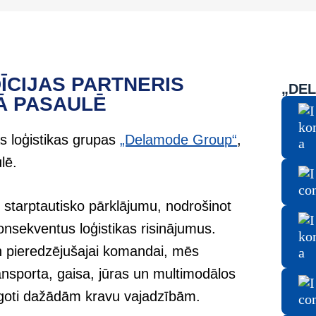
ĪCIJAS PARTNERIS
„DE
SĀ PASAULĒ
ās loģistikas grupas
„Delamode Group“
,
lē.
r starptautisko pārklājumu, nodrošinot
nsekventus loģistikas risinājumus.
n pieredzējušajai komandai, mēs
nsporta, gaisa, jūras un multimodālos
āgoti dažādām kravu vajadzībām.