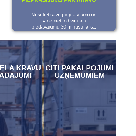
PIEPRASĪJUMS PAR KRAVU
Nosūtiet savu pieprasījumu un
saņemiet individuālu
piedāvājumu 30 minūšu laikā.
EĻA KRAVU
CITI PAKALPOJUMI
ADĀJUMI
UZŅĒMUMIEM
UZZINĀT
ZZINĀT
VAIRĀK
AIRĀK