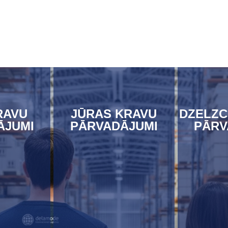
RAVU
JŪRAS KRAVU
DZELZC
ĀJUMI
PĀRVADĀJUMI
PĀRV
ĀT
UZZINĀT
U
ĀK
VAIRĀK
V