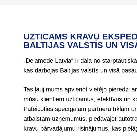
UZTICAMS KRAVU EKSPED
BALTIJAS VALSTĪS UN VI
„Delamode Latvia“ ir daļa no starptautisk
kas darbojas Baltijas valstīs un visā pasau
Tas ļauj mums apvienot vietējo pieredzi a
mūsu klientiem uzticamus, efektīvus un ko
Pateicoties spēcīgajam partneru tīklam u
atbalstām uzņēmumus, piedāvājot autotra
kravu pārvadājumu risinājumus, kas piel