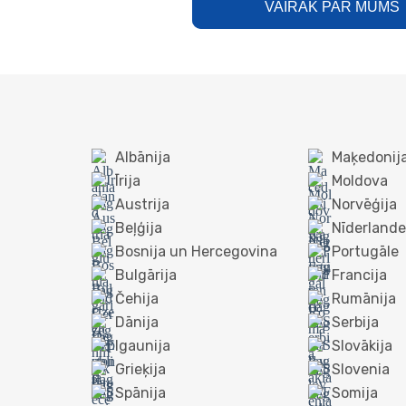
VAIRĀK PAR MUMS
Albānija
Maķedonij
Īrija
Moldova
Austrija
Norvēģija
Beļģija
Nīderlande
Bosnija un Hercegovina
Portugāle
Bulgārija
Francija
Čehija
Rumānija
Dānija
Serbija
Igaunija
Slovākija
Grieķija
Slovenia
Spānija
Somija