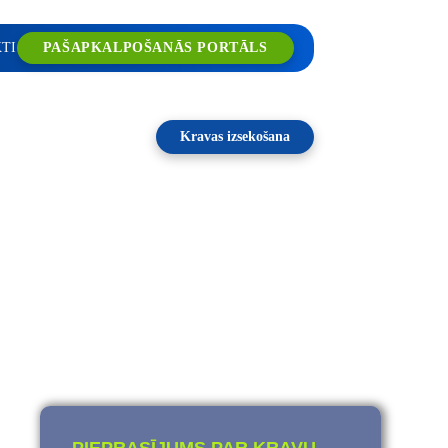
TI
PAŠAPKALPOŠANĀS PORTĀLS
pakalpojumi
Kravas izsekošana
VADĀJUMI