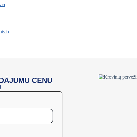
ADĀJUMU CENU
U