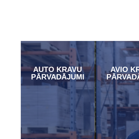
AUTO KRAVU
AVIO K
PĀRVADĀJUMI
PĀRVAD
UZZIN
VAIR
UZZINĀT
VAIRĀK