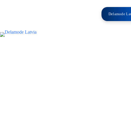
LV
Delamode La
Starptautiskie kravu pārvadā
STARPTAUTIS
Pārvadājam mazas, pilnas un daļēja